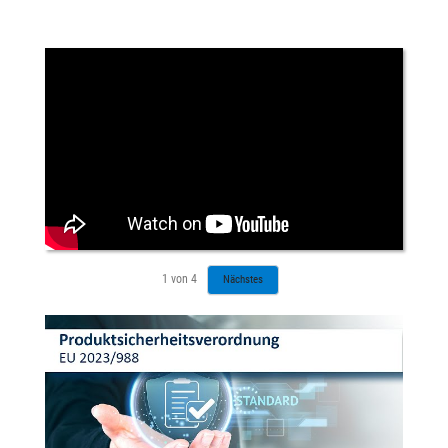
1
von
4
Nächstes