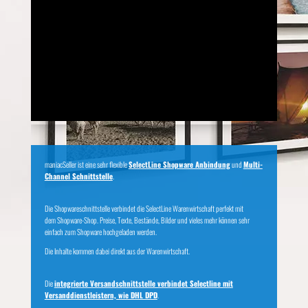
maniacSeller ist eine sehr flexible
SelectLine Shopware Anbindung
und
Multi-
Channel Schnittstelle
.
Die Shopwareschnittstelle verbindet die SelectLine Warenwirtschaft perfekt mit
dem Shopware-Shop. Preise, Texte, Bestände, Bilder und vieles mehr können sehr
einfach zum Shopware hochgeladen werden.
Die Inhalte kommen dabei direkt aus der Warenwirtschaft.
Die
integrierte Versandschnittstelle verbindet Selectline mit
Versanddienstleistern, wie DHL DPD
.